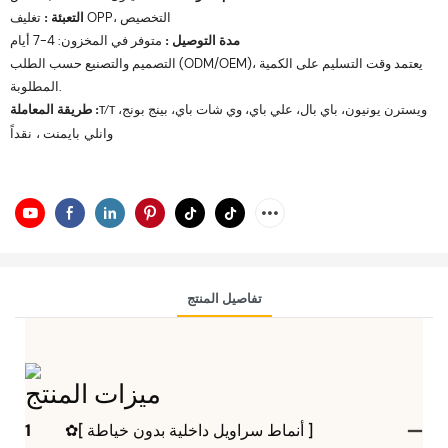
تغليف OPP، التخصيص
التعبئة
:
مدة التوصيل
متوفر في المخزون: 4-7 أيام
:
التصميم والتصنيع حسب الطلب (ODM/OEM)، يعتمد وقت التسليم على الكمية
المطلوبة.
طريقة المعاملة
ويسترن
:
يونيون، باي بال، علي باي، وي شات باي، بينج بونج،
T/T
وانلي بايمنت
، نقداً
تفاصيل المنتج
ميزات المنتج
✿[ أنماط سراويل داخلية بدون خياطة ]
1