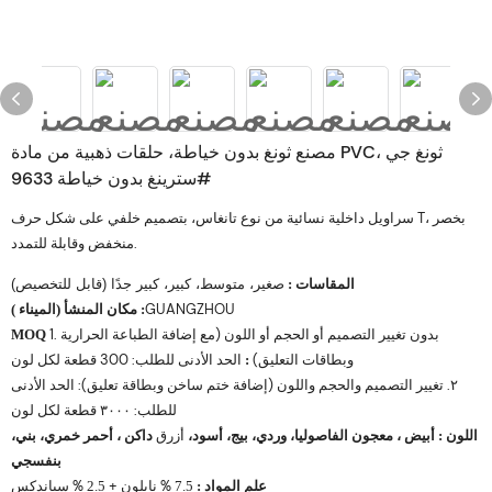
مصنع ثونغ بدون خياطة، حلقات ذهبية من مادة PVC، ثونغ جي
سترينغ بدون خياطة 9633#
سراويل داخلية نسائية من نوع تانغاس، بتصميم خلفي على شكل حرف T، بخصر
منخفض وقابلة للتمدد.
المقاسات
:
صغير، متوسط، كبير، كبير جدًا (قابل للتخصيص)
GUANGZHOU
مكان المنشأ
:
(الميناء
)
1. بدون تغيير التصميم أو الحجم أو اللون (مع إضافة الطباعة الحرارية
MOQ
وبطاقات التعليق)
الحد الأدنى للطلب: 300 قطعة لكل لون
:
٢. تغيير التصميم والحجم واللون (إضافة ختم ساخن وبطاقة تعليق): الحد الأدنى
للطلب: ٣٠٠٠ قطعة لكل لون
اللون
، معجون الفاصوليا، وردي، بيج، أسود،
أزرق
، أحمر خمري، بني،
:
أبيض
داكن
بنفسجي
علم المواد
% نايلون +
% سباندكس
2.5
7.5
: