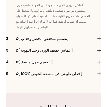
قماش حريري ثلجي منسوج، عالي الجودة، ناعم، مرن،
ومصنوع من مواد صحية، لا يلتف أو ينزلق، ولا يضغط على
الجسم، ولكنه مريح للغاية. مناسب لجميع أنواع الأرداف، ولن
يسبب أي ثقوب أو شد. كما أنه لا يترك أثراً عند ارتدائه مع
البناطيل أو سراويل اليوغا.
✿[ تصميم منخفض الخصر وجذاب]
2
✿[ قماش خفيف الوزن وجيد التهوية ]
3
✿[ تصميم بدون ملصق ]
4
✿[ 100% قطن طبيعي في منطقة الحوض ]
5