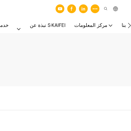
 بنا
مركز المعلومات
نبذة عن S·KAIFEI
خدما