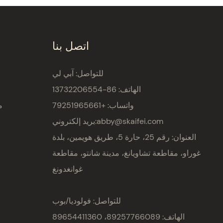
اتصل بنا
للتواصل: آبي لي
الهاتف: 86-13732206554
واتساب: +79251965661
م
abby@skaifei.com
بريد إلكتروني:
العنوان:
رقم 25، حارة 5، طريق هويمين، بلدة
غوراو، مقاطعة تشاويانغ، مدينة شانتو، مقاطعة
غوانغدونغ
للتواصل: فولوديا/بوب
الهاتف: 89257766089، 89654411360