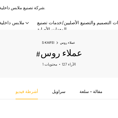
S·KAIFEI - شركة تصنيع ملابس داخلية بالجملة والتخصيص منذ عام 2008، تقدم حلولاً متكاملة.
ت التصميم والتصنيع الأصليين/خدمات تصنيع
ملابس داخلية 
المعدات الأصلية
عملاء روس
S·KAIFEI
#عملاء روس
127 الآراء
1 محتويات
مقالة - سلعة
سراويل
أشرطة فيديو