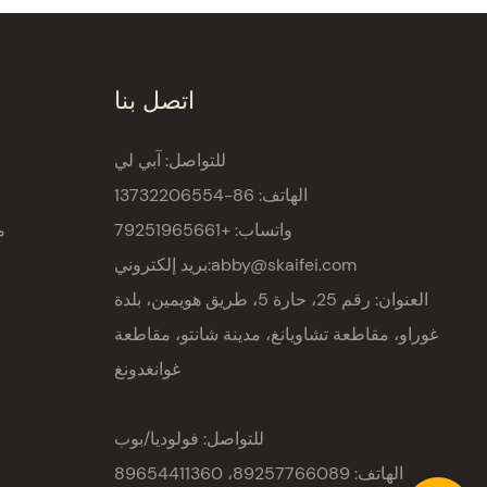
اتصل بنا
للتواصل: آبي لي
الهاتف: 86-13732206554
واتساب: +79251965661
م
abby@skaifei.com
بريد إلكتروني:
العنوان:
رقم 25، حارة 5، طريق هويمين، بلدة
غوراو، مقاطعة تشاويانغ، مدينة شانتو، مقاطعة
غوانغدونغ
للتواصل: فولوديا/بوب
الهاتف: 89257766089، 89654411360