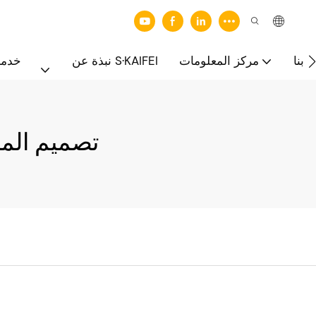
 بنا
مركز المعلومات
نبذة عن S·KAIFEI
خدما
#تصميم الم