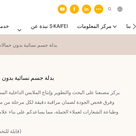
 بنا
مركز المعلومات
نبذة عن S·KAIFEI
خدما
بدلة جسم نسائية بدون حمالا
بدلة جسم نسائية بدون ح
يركز مصنعنا على البحث والتطوير وإنتاج الملابس الداخلية الم
وفرق فحص الجودة لضمان مراقبة دقيقة لكل مرحلة من مرا
وطباعة الشعارات لعملاء الجملة، مما يساعدكم على بناء علام
S، M، L، XL، XXL (34B-42B) (قابلة للتخصيص)