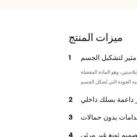
ميزات المنتج
ثير لتشكيل الجسم
1
لى نسيج مركب فاخر مكون من 75% نايلون + 25% إيلاستين، وهو المادة المفضلة
 داعمة بسلك داخلي
2
دامات بدون حمالات
3
صميم ثونغ غير مرئي
4