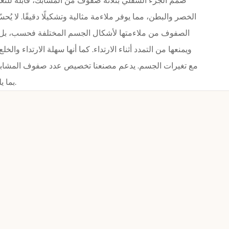
صُمم الجزء السفلي بثلاثة صفوف من المشابك، قابلة للت
الخصر والبطن، مما يوفر ملاءمة مثالية وتشكيلًا دقيقًا. لا يُ
الصفوف من ملاءمتها لأشكال الجسم المختلفة فحسب، بل يُع
ويمنعها من التمدد أثناء الارتداء. كما أنها سهلة الارتداء وال
مع تغيرات الجسم. يدعم مصنعنا تخصيص عدد صفوف المشابك و
بما يلبي معايير السوق المختلفة.