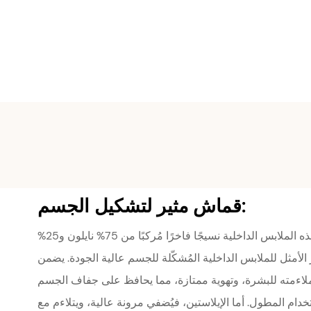
قماش مثير لتشكيل الجسم:
نستخدم في صناعة هذه الملابس الداخلية نسيجًا فاخرًا مُركبًا من 75% نايلون و25%
ر الأمثل للملابس الداخلية المُشكّلة للجسم عالية الجودة. يضمن
وملاءمته للبشرة، وتهوية ممتازة، مما يحافظ على جفاف الجسم
دام المطول. أما الإيلاستين، فيُضفي مرونة عالية، ويتلاءم مع