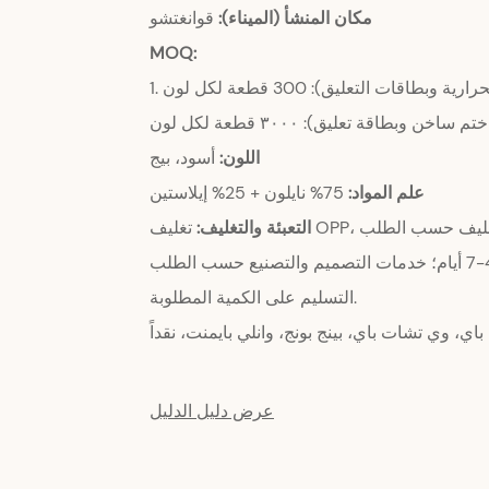
مكان المنشأ (الميناء):
قوانغتشو
MOQ:
قات التعليق): 300 قطعة لكل لون
اللون:
أسود، بيج
علم المواد:
75% نايلون + 25% إيلاستين
يف OPP، تغليف حسب الطلب
التعبئة والتغليف:
متوفر في المخزون: 4-7 أيام؛ خدمات التصميم والتصنيع حسب الطلب (ODM/OEM): تعتمد مدة
التسليم على الكمية المطلوبة.
اي، وي تشات باي، بينج بونج، وانلي بايمنت، نقداً
عرض دليل الدليل