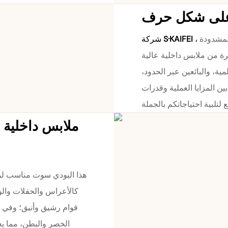
مصنع متخصص في تصنيع الملابس الداخلية المشدودة (OEM/ODM)
،
S·KAIFEI
شركة
رة من ملابس داخلية عالية
ية، والبائعين عبر الحدود،
بين المزايا العملية وقدرات
ملابس داخلية 
هذا البودي سوت مناسب لم
كالأعراس والحفلات والول
قوام رشيق وأنيق؛ وفي ا
الخصر والبطن، مما يع