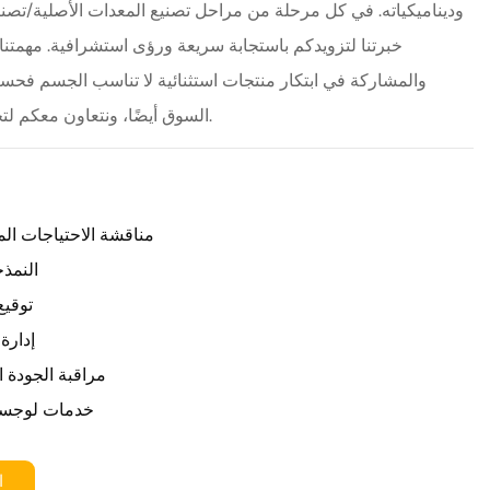
وديناميكياته. في كل مرحلة من مراحل تصنيع المعدات الأصلية/تصن
خبرتنا لتزويدكم باستجابة سريعة ورؤى استشرافية. مهمتن
والمشاركة في ابتكار منتجات استثنائية لا تناسب الجسم فحس
السوق أيضًا، ونتعاون معكم لتحقيق قيمة تجارية مشتركة.
مناقشة الاحتياجات الم
النمذج
توقيع
إدارة 
مراقبة الجودة ا
خدمات لوجستي
ا