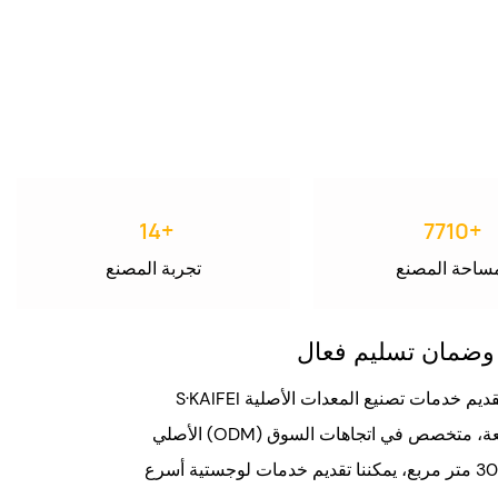
16
+
8610
+
ساحة المصنع
تجربة المصنع
 وضمان تسليم فعال
S·KAIFEI مصنع متخصص في تصنيع الملابس الداخلية، يجمع بين البحث والتطوير والتصميم والإنتاج. نلتزم بتقديم خدمات تصنيع المعدات الأصلية (OEM)/تصنيع التصميم
الأصلي (ODM) عالية الجودة لعملائنا حول العالم، بالإضافة إلى خدمات سلسلة توريد فورية فعّالة. لدينا فريق عمل محترف ذو خبرة واسعة، متخصص في اتجاهات السوق
والعمليات التكنولوجية، ويقدم دعمًا فنيًا متخصصًا بدءًا من مرحلة التصميم. بفضل مستودعنا الفوري في روسيا بمساحة 300 متر مربع، يمكننا تقديم خدمات لوجستية أسرع