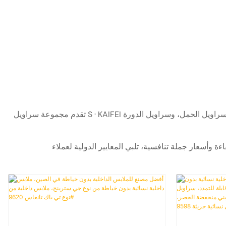
تقدم مجموعة سراويل S · KAIFEI أقصى درجات الراحة والتنوع مع أنماط تشمل السراويل الداخلية بدون خياطة، والسراويل الداخلية الضيقة، وسراويل التحكم في البطن، وسراويل الحمل، وسراويل الدورة