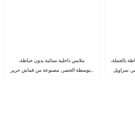
طة بالجملة،
ملابس داخلية نسائية بدون خياطة،
ر، سراويل
متوسطة الخصر، مصنوعة من قماش حرير
اويل داخلية
الثلج المنسوج، غير ظاهرة، بتغطية كاملة،
سراويل داخلية ناعمة قابلة للتهوية
9582#9585#