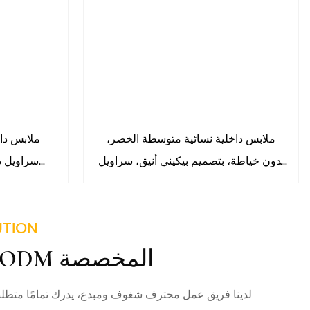
ملابس داخلية نسائية متوسطة الخصر،
ملابس داخ
بدون خياطة، بتصميم بيكيني أنيق، سراويل
سراويل د
داخلية قطنية ناعمة تغطي الجسم بالكامل،
سراويل داخل
رقم الموديل 9599#
ناعمة ومري
UTION
سراويل دا
شكل حرف V، رقم الموديل 9619#
خدمة OEM/ODM المخصصة
لدينا فريق عمل محترف شغوف ومبدع، يدرك تمامًا متطلب