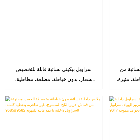
ية من OEM،
سراويل بيكيني نسائية قابلة للتخصيص
طة، مثيرة،
بشعار، بدون خياطة، مضلعة، مطاطية،
ور الهواء،
منخفضة الخصر، غير ظاهرة، للبيع بالجملة
 الخصر غير
9581#9584#