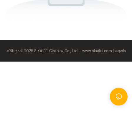
कॉपीराइट © 2025 S·KAIFEI Clothing Co., Ltd. -
www.skaifei.com
|
साइटमैप